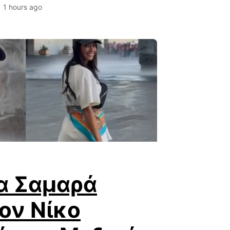
1 hours ago
α Σαμαρά
τον Νίκο