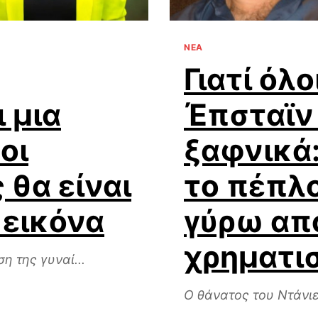
ΝΕΑ
Γιατί όλο
 μια
Έπσταϊν
οι
ξαφνικά:
θα είναι
το πέπλ
 εικόνα
γύρω απ
χρηματι
η της γυναί...
Ο θάνατος του Ντάνιε