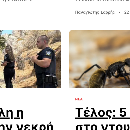
Παναγιώτης Σαρρής
•
22
ΝΕΑ
λη η
Τέλος: 5
την νεκρή
στο ντου