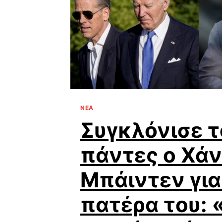
ΝΕΑ
Συγκλόνισε τ
πάντες ο Χά
Μπάιντεν για
πατέρα του: 