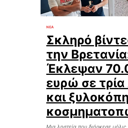
ΝΕΑ
Σκληρό βίντε
την Βρετανία
Έκλεψαν 70.
ευρώ σε τρία
και ξυλοκόπ
κοσμηματοπ
Μια ληστεία που διήρκεσε μόλις λ