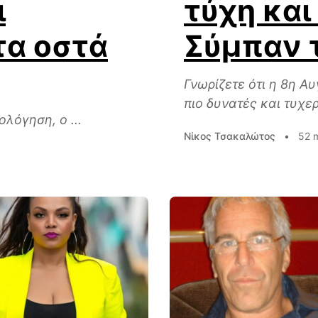
ι
τύχη και
τα οστά
Σύμπαν τ
Γνωρίζετε ότι η 8η Αυ
πιο δυνατές και τυχερ
λόγηση, ο ...
Νίκος Τσακαλώτος
•
52 