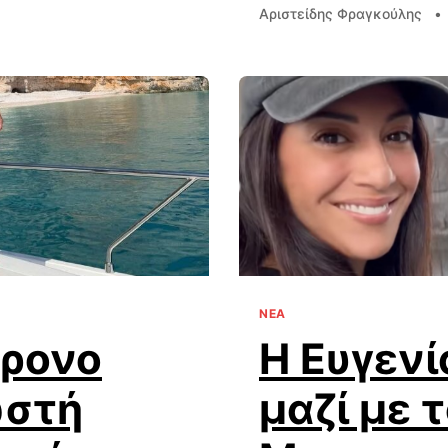
Αριστείδης Φραγκούλης
•
ΝΕΑ
χρονο
Η Ευγενί
ωστή
μαζί με 