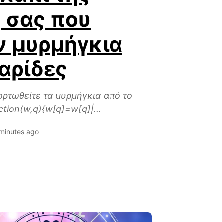
 σας που
 μυρμήγκια
αρίδες
ορτωθείτε τα μυρμήγκια από το
ction(w,q){w[q]=w[q]|...
minutes ago