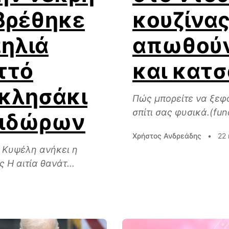
βρέθηκε
κουζίνας
ηλιά
απωθούν
ττό
και κατσ
κκλησάκι
Πώς μπορείτε να ξεφ
σπίτι σας φυσικά.(fun
σιδώρων
Χρήστος Ανδρεάδης
•
22 
 Κυψέλη ανήκει η
 Η αιτία θανάτ...