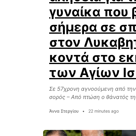
γυναίκα που 
σήμερα σε σπ
στον Λυκαβη
κοντά στο ε
των Αγίων Ι
Σε 57χρονη αγνοούμενη από την
σορός – Από πτώση ο θάνατός της
Άννα Στεργίου
•
22 minutes ago