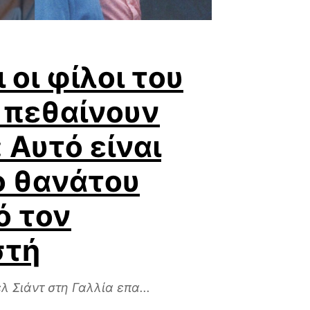
ι οι φίλοι του
 πεθαίνουν
 Αυτό είναι
ο θανάτου
ό τον
στή
λ Σιάντ στη Γαλλία επα...