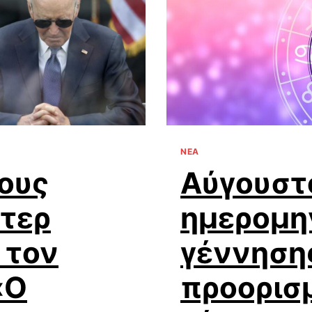
ΝΕΑ
ους
Αύγουστο
ντερ
ημερομη
 τον
γέννησης
«Ο
προορισμ