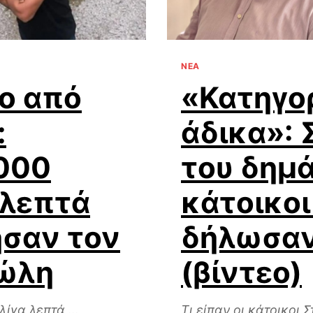
ΝΕΑ
ο από
«Κατηγορ
:
άδικα»: 
000
του δημά
 λεπτά
κάτοικοι
ησαν τον
δήλωσαν 
ώλη
(βίντεο)
ίγα λεπτά ...
Τι είπαν οι κάτοικοι Σ